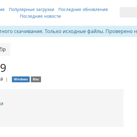
ия
Популярные загрузки
Последние обновления
Последние новости
тного скачивания. Только исходные файлы. Проверено н
Zip
29
ий
❘
Windows
Mac
ки