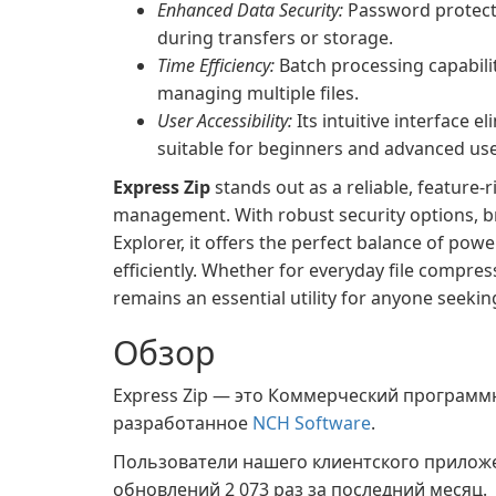
Enhanced Data Security:
Password protectio
during transfers or storage.
Time Efficiency:
Batch processing capabili
managing multiple files.
User Accessibility:
Its intuitive interface e
suitable for beginners and advanced user
Express Zip
stands out as a reliable, feature-r
management. With robust security options, b
Explorer, it offers the perfect balance of pow
efficiently. Whether for everyday file compres
remains an essential utility for anyone seeking
Обзор
Express Zip — это Коммерческий программ
разработанное
NCH Software
.
Пользователи нашего клиентского прило
обновлений 2 073 раз за последний месяц.