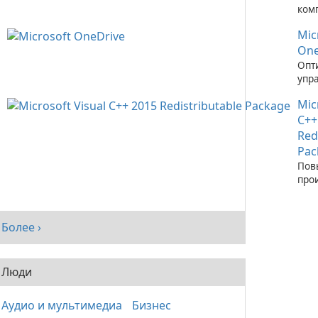
ком
зап
Mic
при
C++
One
Опт
упр
фай
Mic
пом
One
C++
Red
Pac
Пов
про
сис
рас
паке
Более ›
Visu
Люди
Аудио и мультимедиа
Бизнес